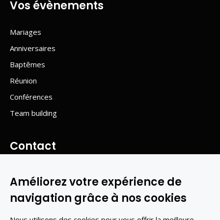
Vos évènements
Mariages
Anniversaires
Baptêmes
Réunion
Conférences
Team building
Contact
Ry de Flandre, 1 - 5100 WEPION Belgique
Améliorez votre expérience de
Mail :
info@level2.be
navigation grâce à nos cookies
Tel :
081 43 36 49
Gsm :
0499/515.711
Nous utilisons des cookies pour vous offrir la meilleure