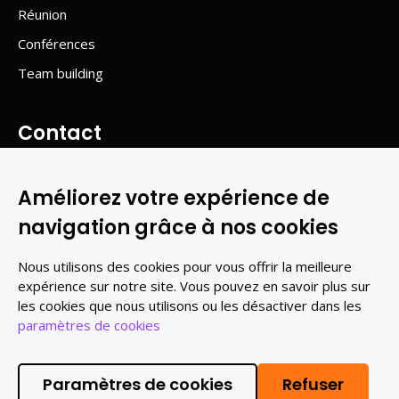
Réunion
Conférences
Team building
Contact
Ry de Flandre, 1 - 5100 WEPION Belgique
Améliorez votre expérience de
Mail :
info@level2.be
navigation grâce à nos cookies
Tel :
081 43 36 49
Gsm :
0499/515.711
Nous utilisons des cookies pour vous offrir la meilleure
expérience sur notre site. Vous pouvez en savoir plus sur
les cookies que nous utilisons ou les désactiver dans les
Contactez-nous
paramètres de cookies
Copyright
© 2026 Level2. Tous droits reservés
●
Paramètres de cookies
Refuser
Conditions générales d'utilisation
●
Politique Vie privée
●