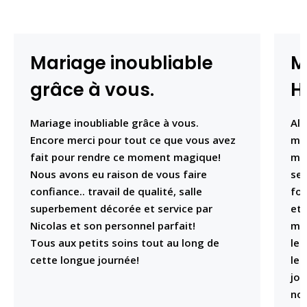
Mariage inoubliable
M
grâce à vous.
H
Mariage inoubliable grâce à vous.
Alo
Encore merci pour tout ce que vous avez
mar
fait pour rendre ce moment magique!
min
Nous avons eu raison de vous faire
sec
confiance.. travail de qualité, salle
fol
superbement décorée et service par
et 
Nicolas et son personnel parfait!
moi
Tous aux petits soins tout au long de
les
cette longue journée!
les
jou
nos